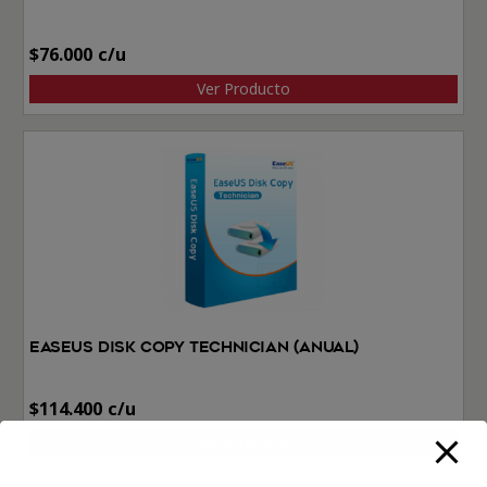
$
76.000
Ver Producto
EaseUS Disk Copy Technician (Anual)
$
114.400
Ver Producto