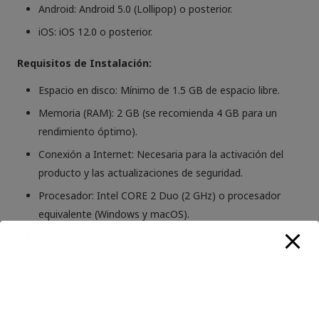
Android: Android 5.0 (Lollipop) o posterior.
iOS: iOS 12.0 o posterior.
Requisitos de Instalación:
Espacio en disco: Mínimo de 1.5 GB de espacio libre.
Memoria (RAM): 2 GB (se recomienda 4 GB para un
rendimiento óptimo).
Conexión a Internet: Necesaria para la activación del
producto y las actualizaciones de seguridad.
Procesador: Intel CORE 2 Duo (2 GHz) o procesador
equivalente (Windows y macOS).
Navegadores soportados: Internet Explorer versión 10 o
superior, Firefox, Chrome, y Safari.
El BitDefender Family Pack es fácil de instalar y configurar,
proporcionando una solución de seguridad robusta sin