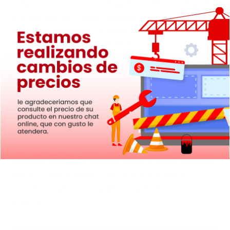
complicaciones. Con la tecnología de escaneo en tiempo real
y la capacidad de localizar y bloquear amenazas antes de que
afecten tus dispositivos, tu familia puede navegar, jugar y
trabajar en línea con total confianza.
Envío del producto:
Envío automático a su correo tras realizar el pago. Damos
factura chilena.
Empresa y facturación:
Dimacso es la tienda de licencias y códigos de activación
más económica de Chile. Nuestra misión es ofrecer
productos originales a nuestros clientes a precios accesibles
para el usuario promedio. Todos nuestros productos
cuentan con garantía y respaldo por parte de nuestra
empresa.