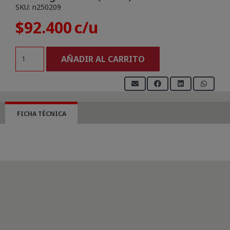
SKU:
n250209
$
92.400
Exchange
AÑADIR AL CARRITO
Online
(Plan
2)
cantidad
FICHA TÉCNICA