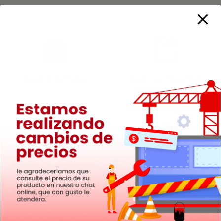
Damos Factura
Envió Automático
Empresa constituida en
Reciba su licencia directo en
Chile
su email al instante
Garantía Extendida
Soporte Técnico
12 de meses de soporte
Te asesoramos con la
para todos los productos
instalación