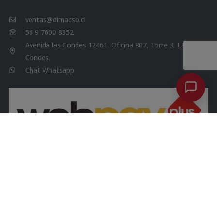
ventas@dimacso.cl
56 9 7600 8352
Avenida las Condes 12461, Oficina 807, Torre 3, Las
Condes.
Chat Whatsapp
DIMACSO. Todos los derechos reservados 2026