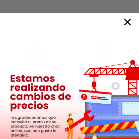
Damos Factura
Envió Automático
Empresa constituida en
Reciba su licencia directo en
Chile
su email al instante
Garantía Extendida
Soporte Técnico
12 de meses de soporte
Te asesoramos con la