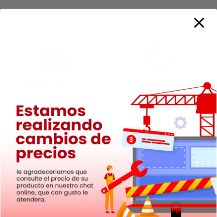
Damos Factura
Envió Automático
Empresa constituida en
Reciba su licencia directo en
Chile
su email al instante
Garantía Extendida
Soporte Técnico
12 de meses de soporte
Te asesoramos con la
para todos los productos
instalación