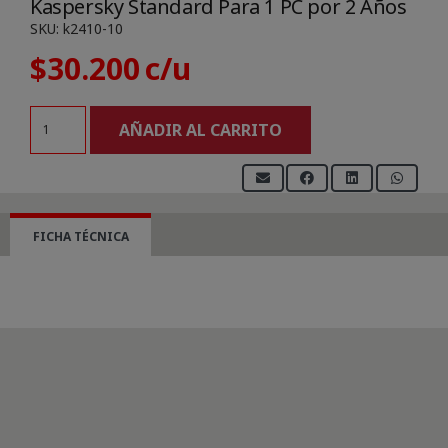
Kaspersky Standard Para 1 PC por 2 Años
SKU:
k2410-10
$
30.200
Kaspersky
AÑADIR AL CARRITO
Standard
Para
1
PC
FICHA TÉCNICA
por
2
Años
cantidad