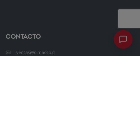
Contacto
ventas@dimacso.cl
56 9 7600 8352
Avenida las Condes 12461, Oficina 807, Torre 3, Las
Condes.
Chat Whatsapp