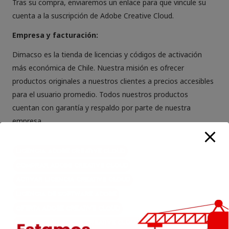
Tras su compra, enviaremos un enlace para que vincule su
cuenta a la suscripción de Adobe Creative Cloud.
Empresa y facturación:
Dimacso es la tienda de licencias y códigos de activación
más económica de Chile. Nuestra misión es ofrecer
productos originales a nuestros clientes a precios accesibles
para el usuario promedio. Todos nuestros productos
cuentan con garantía y respaldo por parte de nuestra
empresa.
licencia Adobe Creative Cloud
comprar Adobe Creative Cloud
activar licencia Creative Cloud
licencia de software Adobe
oferta Adobe Creative Cloud
suscripción Adobe Creative Cloud