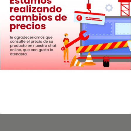
Creative Cloud 3 meses
licencia anual Adobe
descuento Adobe Creative Cloud
beneficios Adobe Creative Cloud
licencia original Adobe
Adobe Creative Cloud para estudiantes
activación fácil Adobe Creative Cloud
compra licencia Adobe
solución de diseño Adobe
Adobe Creative Cloud para profesionales
paquete Adobe Creative Cloud