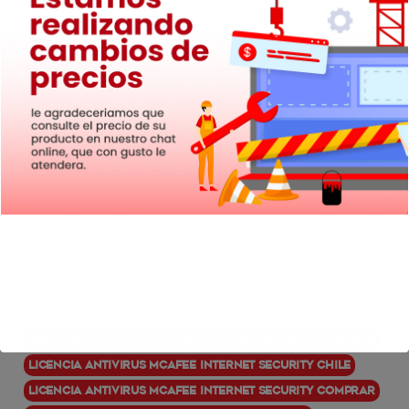
Envío del producto:
Envío automático a su correo tras realizar el pago. Damos
factura chilena.
Empresa y facturación:
Dimacso es la tienda de licencias y códigos de activación
más económica de Chile. Nuestra misión es ofrecer
productos originales a nuestros clientes a precios accesibles
para el usuario promedio. Todos nuestros productos
cuentan con garantía y respaldo por parte de nuestra
empresa.
Servicio Antivirus McAfee Internet Security comprar
Licencia Antivirus McAfee Internet Security Chile
Licencia Antivirus McAfee Internet Security comprar