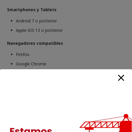
Smartphones y Tablets
Android 7 o posterior
Apple iOS 13 o posterior
Navegadores compatibles
Firefox
Google Chrome
Microsoft Edge (basado en Chromium)
Hardware
2 GB RAM
1.3 GB de espacio libre en el disco duro
Procesador de 1 GHz. Arquitectura para Windows: x64,
x86. Arquitectura para Mac: x64, x86, ARM64 (requiere
Rosetta II)