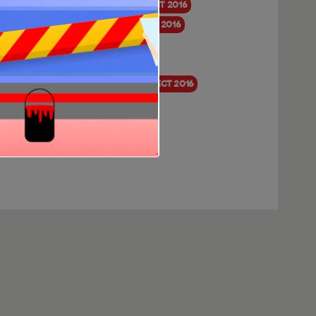
 2016
Comprar licencia Project 2016
Chile
Precios licencia Project 2016
escargar Project 2016
2016
Guía de uso Project 2016
oject 2016
Compatibilidad Project 2016
 2016
Requisitos Project 2016
rtas licencia Project 2016
s
Beneficios de Project 2016