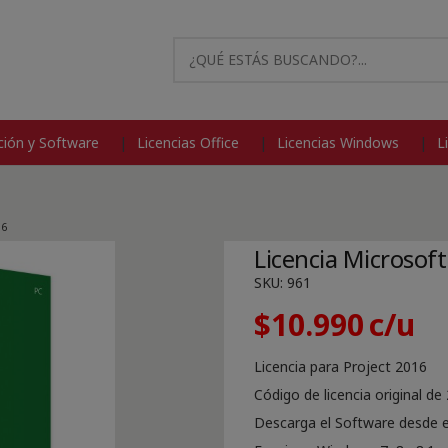
modal-check
ión y Software
Licencias Office
Licencias Windows
L
16
Licencia Microsoft
SKU:
961
$
10.990
Licencia para Project 2016
Código de licencia original de 
Descarga el Software desde el 