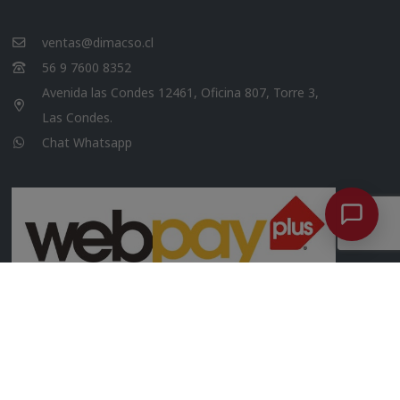
ventas@dimacso.cl
56 9 7600 8352
Avenida las Condes 12461, Oficina 807, Torre 3,
Las Condes.
Chat Whatsapp