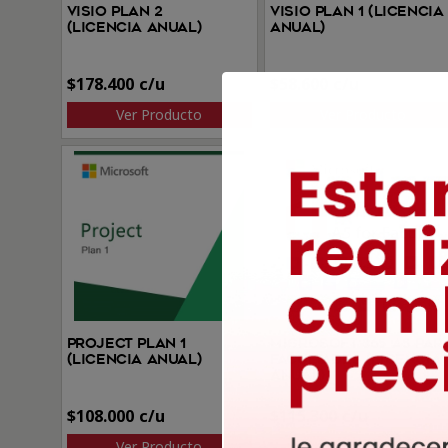
Visio Plan 2
Visio Plan 1 (Licencia
(Licencia anual)
anual)
$
178.400
$
58.600
Ver Producto
Ver Producto
Project Plan 1
Microsoft 365 A5 par
(Licencia anual)
facultades (Licencia
anual)
$
108.000
$
115.300
Ver Producto
Ver Producto