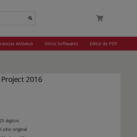
icencias Antivirus
Otros Softwares
Editor de PDF
 Project 2016
25 digitos
sitio original