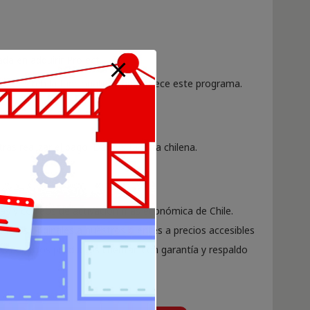
da en adquirir Project.
necesiten la funcionalidad que ofrece este programa.
ras realizar el pago. Damos factura chilena.
ias y códigos de activación más económica de Chile.
uctos originales a nuestros clientes a precios accesibles
os nuestros productos cuentan con garantía y respaldo