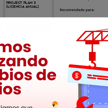
Project Plan 3
(Licencia anual)
Recomendado para:
$
348.500
Cualquier persona interesa
Ver Producto
Personas o empresas que 
Envío del producto:
Envío automático a su correo t
Empresa y facturación:
Dimacso es la tienda de licenc
Nuestra misión es ofrecer prod
a
Microsoft 365 A5 para
para el usuario promedio. Tod
estudiantes (Licencia
anual)
por parte de nuestra empresa.
$
84.200
Ver Producto