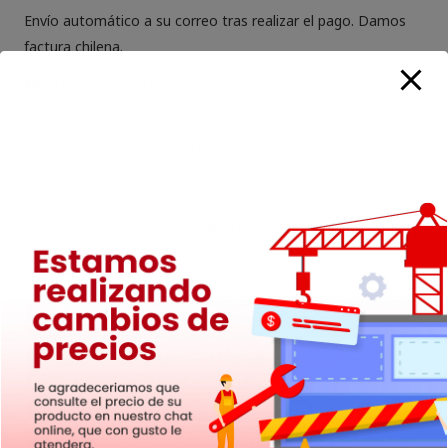
Envío automático a su correo tras realizar el pago. Damos
factura chilena.
Empresa y facturación:
Dimacso es la tienda de licencias y códigos de activación
más económica de Chile. Nuestra misión es ofrecer
productos originales a nuestros clientes a precios accesibles
para el usuario promedio. Todos nuestros productos
cuentan con garantía y respaldo por parte de nuestra
empresa.
Compra Licencia Microsoft Project Pro 2019
Reinstalable
Licencia Microsoft Project Pro 2019 barata
Reinstalar Microsoft Project Pro 2019
Descargar Microsoft Project Pro 2019
Licencia original Microsoft Project Pro 2019