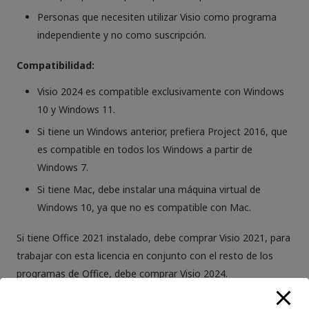
Personas que necesiten utilizar Visio como programa
independiente y no como suscripción.
Compatibilidad:
Visio 2024 es compatible exclusivamente con Windows
10 y Windows 11.
Si tiene un Windows anterior, prefiera Project 2016, que
es compatible en todos los Windows a partir de
Windows 7.
Si tiene Mac, debe instalar una máquina virtual de
Windows 10, ya que no es compatible con Mac.
Si tiene Office 2021 instalado, debe comprar Visio 2021, para
trabajar con esta licencia en conjunto con el resto de los
programas de Office, debe comprar Visio 2024.
Envío del producto: