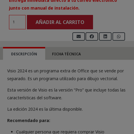
Entrega inmediata directo a tu correo electrónico
junto con manual de instalación.
Licencia
AÑADIR AL CARRITO
Visio
Pro
2024
para
DESCRIPCIÓN
FICHA TÉCNICA
1
PC
Visio 2024 es un programa extra de Office que se vende por
(Reinstalable)
separado. Es un programa utilizado para dibujo vectorial.
cantidad
Esta versión de Visio es la versión “Pro” que incluye todas las
características del software.
La edición 2024 es la última disponible.
Recomendado para:
Cualquier persona que requiera comprar Visio