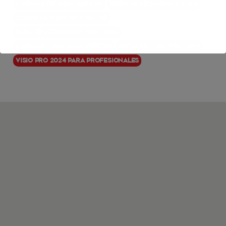
licencia de Visio para PC
precios de licencia Visio
comprar Visio Pro online
guía de activación Visio 2024
licencia Visio 2024 ofertas
instalar Visio Pro 2024
Visio Pro 2024 para profesionales