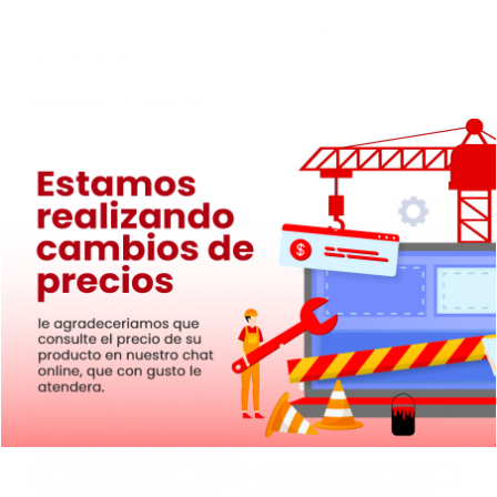
Envío automático a su correo tras realizar el pago. Damos
factura chilena.
Empresa y facturación:
Dimacso es la tienda de licencias y códigos de activación
más económica de Chile. Nuestra misión es ofrecer
productos originales a nuestros clientes a precios accesibles
para el usuario promedio. Todos nuestros productos
cuentan con garantía y respaldo por parte de nuestra
empresa.
licencia Visio Pro 2024
comprar Visio Pro 2024
activar Visio Pro 2024
licencia para 1 PC
Visio Pro 2024 reinstalable
comprar licencia Visio
activar licencia Visio 2024
licencia de software Visio
Visio Pro 2024 descargas