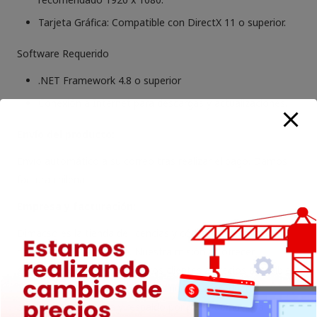
Tarjeta Gráfica: Compatible con DirectX 11 o superior.
Software Requerido
.NET Framework 4.8 o superior
Conexión a Internet para descargas y actualizaciones.
Envío del producto:
Envío automático a su correo tras realizar el pago. Damos
factura chilena.
Empresa y facturación:
Dimacso es la tienda de licencias y códigos de activación
más económica de Chile. Nuestra misión es ofrecer
productos originales a nuestros clientes a precios accesibles
para el usuario promedio. Todos nuestros productos
cuentan con garantía y respaldo por parte de nuestra