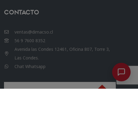
Contacto
ventas@dimacso.cl
56 9 7600 8352
Avenida las Condes 12461, Oficina 807, Torre 3,
Las Condes.
Chat Whatsapp