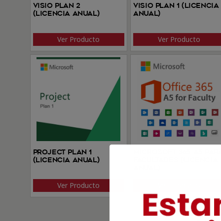
Visio Plan 2
Visio Plan 1 (Licencia
(Licencia anual)
anual)
Ver Producto
Ver Producto
Project Plan 1
Microsoft 365 A5 par
(Licencia anual)
facultades (Licencia
anual)
Ver Producto
Ver Producto