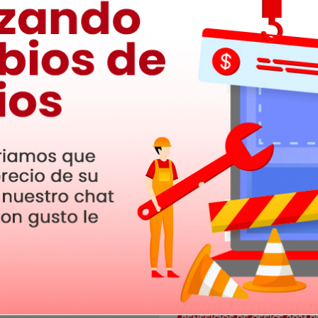
Empresa y facturación:
Dimacso es la tienda de licenc
Nuestra misión es ofrecer prod
para el usuario promedio. Tod
por parte de nuestra empresa.
Office 2021 Professional Pl
Descarga Office 2021 Profe
Oferta Office 2021 Profess
Compra Office 2021 Profess
Precios de Office 2021 Pro
Características de Office 
Compatibilidad de Office 20
Opiniones sobre Office 202