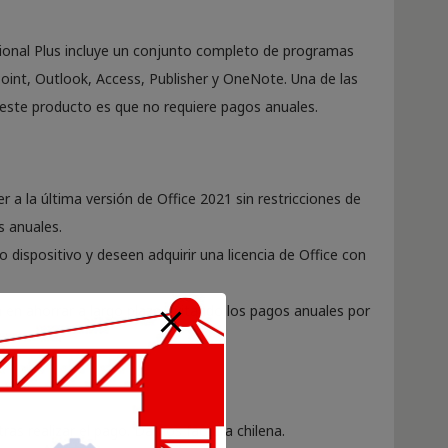
sional Plus incluye un conjunto completo de programas
oint, Outlook, Access, Publisher y OneNote. Una de las
 este producto es que no requiere pagos anuales.
a la última versión de Office 2021 sin restricciones de
s anuales.
lo dispositivo y deseen adquirir una licencia de Office con
 en ahorrar a largo plazo evitando los pagos anuales por
a.
ras realizar el pago. Damos factura chilena.