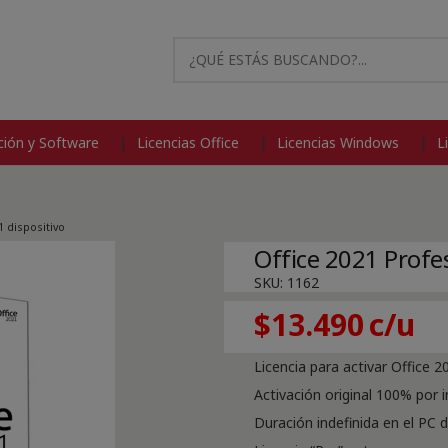
modal-check
ión y Software
Licencias Office
Licencias Windows
L
1 dispositivo
Office 2021 Profes
SKU:
1162
$
13.490
Licencia para activar Office 2
Activación original 100% por 
Duración indefinida en el PC 