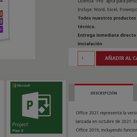
Licencia “Pro” apta para per
Incluye: Word, Excel, Powerp
Todos nuestros productos 
técnico.
Entrega inmediata directo 
instalación
Office
AÑADIR AL 
2021
Professional
Plus
1
DESCRIPCIÓN
dispositivo
cantidad
Office 2021 representa la versi
lanzada en octubre de 2021. E
Office 2019, incluyendo funci