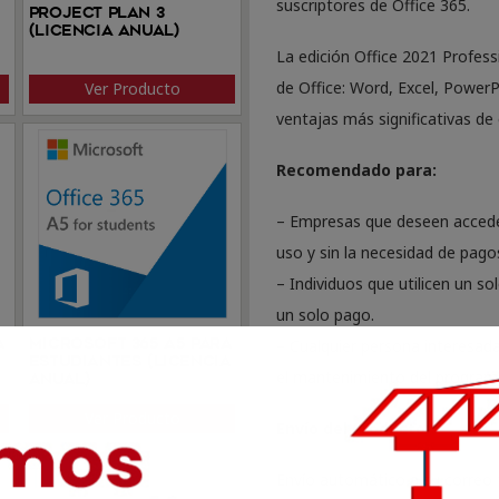
suscriptores de Office 365.
Project Plan 3
(Licencia anual)
La edición Office 2021 Profes
de Office: Word, Excel, PowerP
Ver Producto
ventajas más significativas de
Recomendado para:
– Empresas que deseen acceder 
uso y sin la necesidad de pago
– Individuos que utilicen un so
un solo pago.
a
Microsoft 365 A5 para
– Cualquier persona interesada
estudiantes (Licencia
el mantenimiento del program
anual)
Ver Producto
Envío del producto:
Envío automático a su correo t