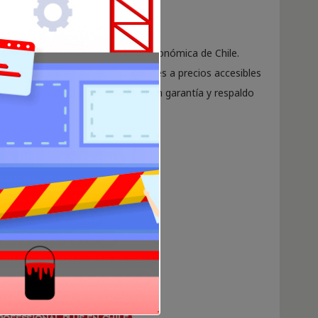
ias y códigos de activación más económica de Chile.
uctos originales a nuestros clientes a precios accesibles
os nuestros productos cuentan con garantía y respaldo
us 1 dispositivo en Chile
ssional Plus en Chile
ional Plus en Chile
ional Plus en Chile
fessional Plus en Chile
2021 Professional Plus en Chile
21 Professional Plus en Chile
1 Professional Plus en Chile