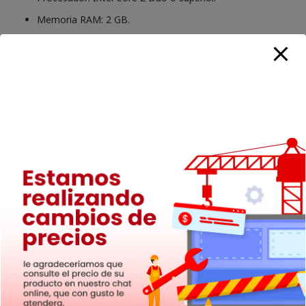
Memoria RAM: 2 GB.
Espacio en disco duro: 200 MB de espacio libre.
Para Android:
50 MB de espacio libre.
Conexión a internet para la actualización de la base de
datos de antivirus y otras funciones.
Para iOS:
50 MB de espacio libre.
Conexión a internet para la actualización de la base de
datos de antivirus y otras funciones.
La instalación de Panda Dome Advanced es rápida y sencilla,
con un asistente de instalación que guía a los usuarios a
través del proceso paso a paso. Para garantizar la máxima