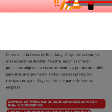
protección, se recomienda mantener el software actualizado
a su última versión.
Envío del producto:
Envío automático a su correo tras realizar el pago. Damos
factura chilena.
Empresa y facturación:
Dimacso es la tienda de licencias y códigos de activación
más económica de Chile. Nuestra misión es ofrecer
productos originales a nuestros clientes a precios accesibles
para el usuario promedio. Todos nuestros productos
cuentan con garantía y respaldo por parte de nuestra
empresa.
Servicio Antivirus Panda Dome Advanced comprar
para 10 dispositivos