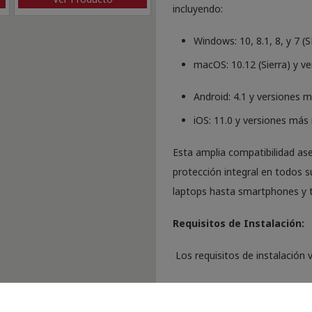
incluyendo:
Windows: 10, 8.1, 8, y 7 (S
macOS: 10.12 (Sierra) y v
Android: 4.1 y versiones m
iOS: 11.0 y versiones más 
Esta amplia compatibilidad ase
protección integral en todos s
laptops hasta smartphones y t
Requisitos de Instalación:
Los requisitos de instalación 
Para Windows: