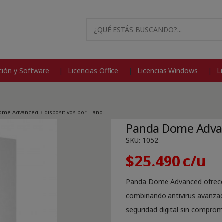
modal-check
ión y Software
Licencias Office
Licencias Windows
L
me Advanced 3 dispositivos por 1 año
Panda Dome Advanc
SKU:
1052
$
25.490
Panda Dome Advanced ofrece 
combinando antivirus avanzad
seguridad digital sin comprom