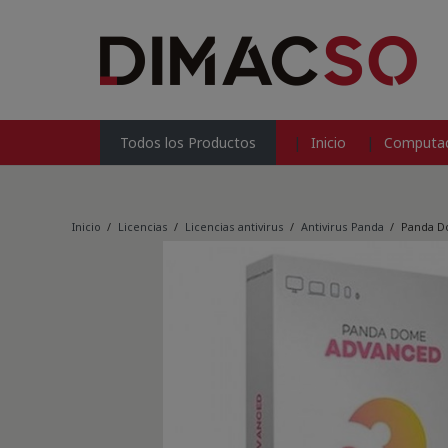
Inicio
Computac
Todos los Productos
Inicio
/
Licencias
/
Licencias antivirus
/
Antivirus Panda
/
Panda Do