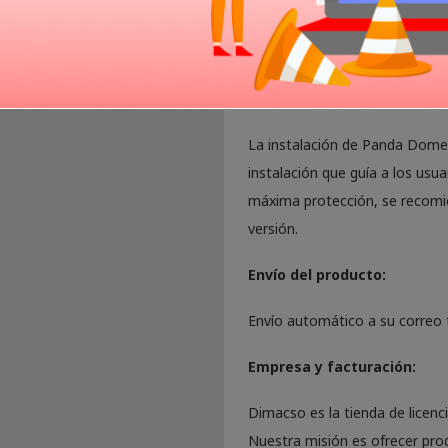
50 MB de espacio libre.
Conexión a internet para l
funciones.
La instalación de Panda Dome 
instalación que guía a los usua
máxima protección, se recomie
versión.
Envío del producto:
Envío automático a su correo t
Empresa y facturación:
Dimacso es la tienda de licenc
Nuestra misión es ofrecer prod