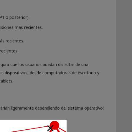
P1 o posterior).
ersiones más recientes.
ás recientes.
recientes.
gura que los usuarios puedan disfrutar de una
us dispositivos, desde computadoras de escritorio y
ablets.
varían ligeramente dependiendo del sistema operativo: