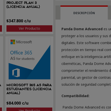
3
Project Plan 3
(Licencia anual)
dispositivos
DESCRIPCIÓN
por
$
347.800
1
Ver Producto
Panda Dome Advanced
es u
año
proteger a los usuarios y sus
cantidad
digitales. Este software combi
protección en tiempo real con
enfoque en la inteligencia arti
cibernéticas, Panda Dome Adv
comprometer el rendimiento de
parental, un gestor de contras
solución de seguridad complet
a
Microsoft 365 A5 para
estudiantes (Licencia
anual)
Compatibilidad:
$
84.000
Panda Dome Advanced es comp
Ver Producto