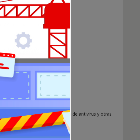
 a 300 MHz o más rápido.
 recomienda 1 GB).
0 MB de espacio libre.
Duo o superior.
0 MB de espacio libre.
a actualización de la base de datos de antivirus y otras