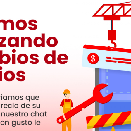
Procesador: CPU Pentium
Memoria RAM: 256 MB (se
Espacio en disco duro: 24
Para macOS:
Procesador: Intel Core 2 
Memoria RAM: 2 GB.
Espacio en disco duro: 20
Para Android:
50 MB de espacio libre.
Conexión a internet para l
funciones.
Para iOS: