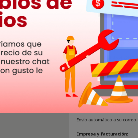
Para Windows: Mínimo de 
Para macOS: Mínimo de 2 
Para Android: Mínimo de 5
Para iOS: Mínimo de 200 M
Se recomienda una conexión a i
actualizaciones de la base de d
con un asistente paso a paso q
una configuración personalizad
usuario.
Envío del producto:
Envío automático a su correo t
Empresa y facturación: