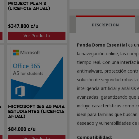
Essential
Project Plan 3
(Licencia anual)
1
dispositivo
DESCRIPCIÓN
$
347.800
por
Ver Producto
3
Panda Dome Essential
es un
años
la navegación online, las comp
cantidad
tiempo real. Con una interfaz i
antimalware, protección contra
solución de seguridad robusta
inteligencia artificial y anális
avanzadas, garantizando que s
incluye características como c
a
Microsoft 365 A5 para
estudiantes (Licencia
ideal para familias que buscan
anual)
deseado y vulnerabilidades de 
$
84.000
Compatibilidad:
Ver Producto