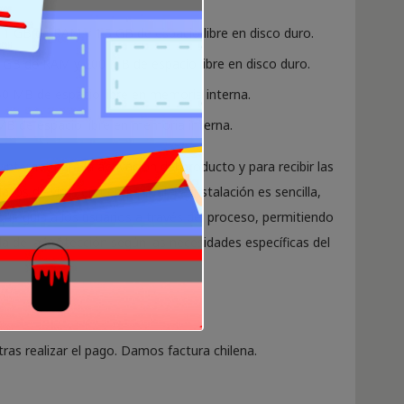
1 GB de RAM y 1.5 GB de espacio libre en disco duro.
GB de RAM y 200 MB de espacio libre en disco duro.
0 MB de espacio libre en memoria interna.
B de espacio libre en memoria interna.
nternet para la activación del producto y para recibir las
atos de virus en tiempo real. La instalación es sencilla,
ue guía a los usuarios a través del proceso, permitiendo
a de la protección según las necesidades específicas del
ras realizar el pago. Damos factura chilena.