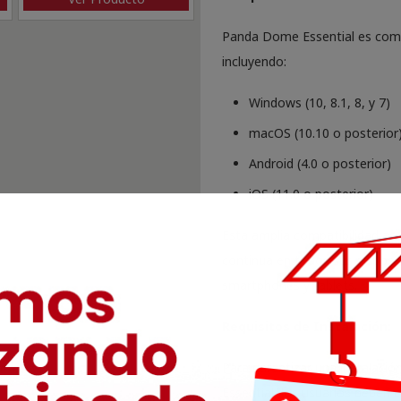
Panda Dome Essential es compa
incluyendo:
Windows (10, 8.1, 8, y 7)
macOS (10.10 o posterior
Android (4.0 o posterior)
iOS (11.0 o posterior)
Esta amplia compatibilidad ase
continua en todos sus disposi
smartphones y tablets.
Requisitos de Instalación:
Para garantizar una instalaci
Essential, los usuarios deben 