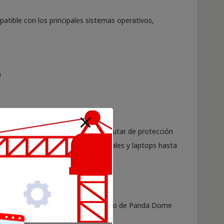
tible con los principales sistemas operativos,
)
gura que los usuarios puedan disfrutar de protección
tivos, desde computadoras personales y laptops hasta
ón fluida y el correcto funcionamiento de Panda Dome
contar con: