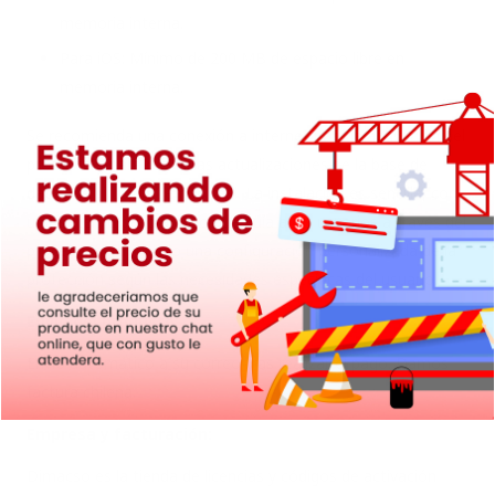
memoria interna.
Para iOS: Mínimo de 200 MB de espacio libre en
memoria interna.
Se recomienda una conexión a internet para la activación del
producto y para recibir las actualizaciones de la base de
datos de virus en tiempo real. La instalación es sencilla, con
un asistente paso a paso que guía a los usuarios a través del
proceso, permitiendo una configuración personalizada de la
protección según las necesidades específicas del usuario.
Envío del producto:
Envío automático a su correo tras realizar el pago. Damos
factura chilena.
Empresa y facturación:
Dimacso es la tienda de licencias y códigos de activación