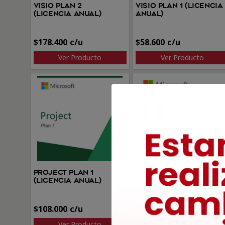
Visio Plan 2
Visio Plan 1 (Licencia
(Licencia anual)
anual)
$
178.400
$
58.600
Ver Producto
Ver Producto
Project Plan 1
Microsoft 365 A5 par
(Licencia anual)
facultades (Licencia
anual)
$
108.000
$
115.300
Ver Producto
Ver Producto