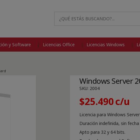
modal-check
ión y Software
Licencias Office
Licencias Windows
L
dard
Windows Server 2
SKU:
2004
$
25.490
Licencia para Windows Serve
Duración indefinida, sin fech
Apto para 32 y 64 bits.