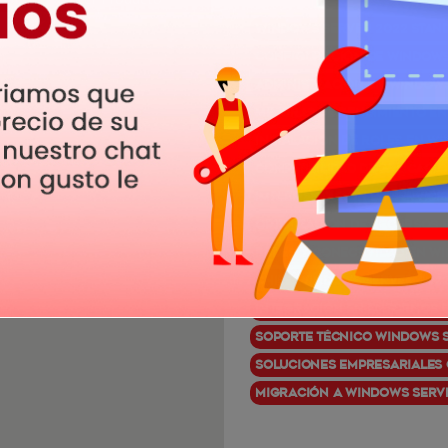
Windows Server 2022 Stan
Configuración de Windows
Administración en Window
Mejoras de rendimiento e
Instalación de roles en W
Compatibilidad de aplicac
Implementación de servici
Optimización de recursos 
Redes y conectividad en W
Chile: Windows Server 202
Integración en entornos e
Soporte técnico Windows S
Soluciones empresariales 
Migración a Windows Serve