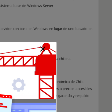
el sistema base de Windows Server.
servidor con base en Windows en lugar de uno basado en
ras realizar el pago. Damos factura chilena.
ias y códigos de activación más económica de Chile.
uctos originales a nuestros clientes a precios accesibles
os nuestros productos cuentan con garantía y respaldo