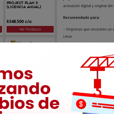
Project Plan 3
activación digital y original d
(Licencia anual)
Recomendado para:
$
348.500
– Empresas que necesiten un 
Ver Producto
Linux.
Envío del producto:
Envío automático a su correo t
Empresa y facturación:
Dimacso es la tienda de licenc
a
Microsoft 365 A5 para
Nuestra misión es ofrecer prod
estudiantes (Licencia
anual)
para el usuario promedio. Tod
por parte de nuestra empresa.
$
84.200
Ver Producto