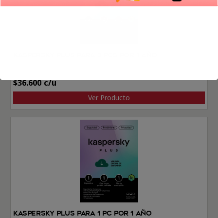
Kaspersky Plus Para 3 PCs por 1 Año
$
36.600
Ver Producto
Kaspersky Plus Para 1 PC por 1 Año