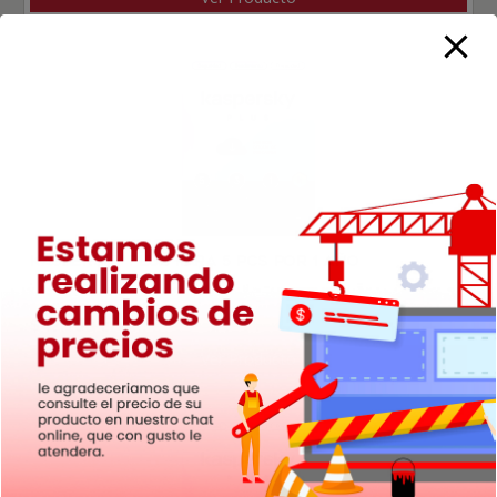
Kaspersky Plus Para 5 PCs por 1 Año
$
42.100
Ver Producto