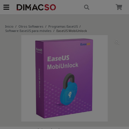
modal-check
Inicio
/
Otros Softwares
/
Programas EaseUS
/
Software EaseUS para móviles
/
EaseUS MobiUnlock