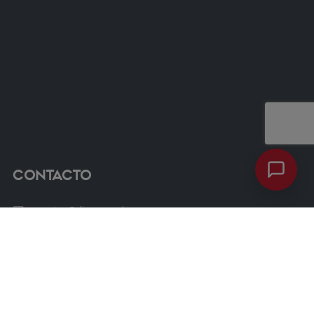
Contacto
ventas@dimacso.cl
56 9 7600 8352
Avenida las Condes 12461, Oficina 807, Torre 3, Las
Condes.
Chat Whatsapp