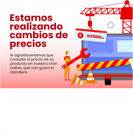
Cómo desbloquear tu teléfono con EaseUS
MobiUnlock en Chile
Guía de desbloqueo con EaseUS MobiUnlock en
español
Software de desbloqueo móvil EaseUS MobiUnlock en
Chile
Libera tu smartphone con EaseUS MobiUnlock:
tutorial en español
¿Cómo usar EaseUS MobiUnlock para desbloquear mi
celular en Chile?
Desbloqueo de móviles de todas las marcas con
EaseUS MobiUnlock en Chile
Libera tu teléfono Android con EaseUS MobiUnlock
en Chile
EaseUS MobiUnlock: solución para desbloqueo de
celulares en Chile
Tutorial completo de desbloqueo con EaseUS
MobiUnlock en español