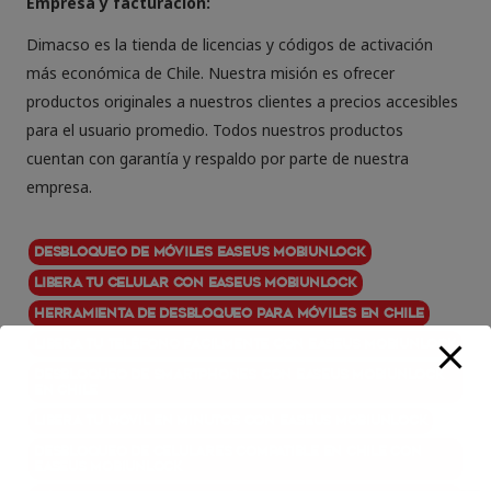
Empresa y facturación:
Dimacso es la tienda de licencias y códigos de activación
más económica de Chile. Nuestra misión es ofrecer
productos originales a nuestros clientes a precios accesibles
para el usuario promedio. Todos nuestros productos
cuentan con garantía y respaldo por parte de nuestra
empresa.
Desbloqueo de móviles EaseUS MobiUnlock
Libera tu celular con EaseUS MobiUnlock
Herramienta de desbloqueo para móviles en Chile
Libera tu teléfono fácilmente con EaseUS MobiUnlock
Desbloqueo de smartphones con EaseUS MobiUnlock
en Chile
Libera tu móvil en minutos con EaseUS MobiUnlock
Desbloqueo de celulares compatible en Chile con
EaseUS MobiUnlock