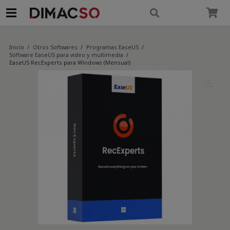
modal-check
Inicio
/
Otros Softwares
/
Programas EaseUS
/
Software EaseUS para video y multimedia
/
EaseUS RecExperts para Windows (Mensual)