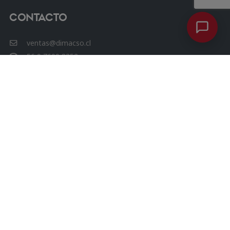
Contacto
ventas@dimacso.cl
56 9 7600 8352
Avenida las Condes 12461, Oficina 807, Torre 3, Las
Condes.
Chat Whatsapp