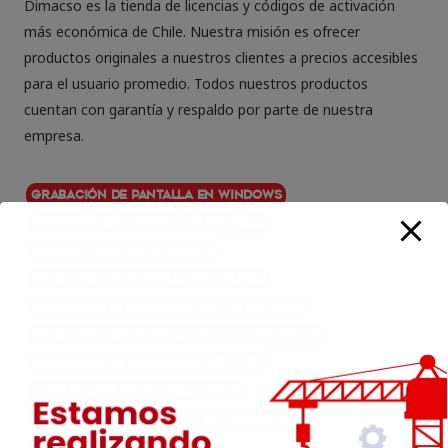
Dimacso es la tienda de licencias y códigos de activación
más económica de Chile. Nuestra misión es ofrecer
productos originales a nuestros clientes a precios accesibles
para el usuario promedio. Todos nuestros productos
cuentan con garantía y respaldo por parte de nuestra
empresa.
Grabación de pantalla en Windows
Software de captura de pantalla
Grabar video en Windows
Grabador de pantalla de calidad
Herramienta de grabación de pantalla
Grabación de pantalla en alta definición
Programa de grabación de video
Capturador de pantalla de PC
Software de grabación en tiempo real
RecExpert de EaseUS