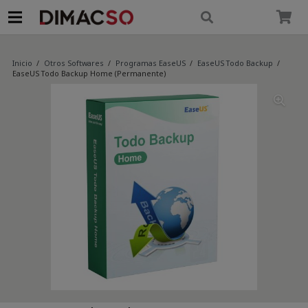
modal-check
Inicio
/
Otros Softwares
/
Programas EaseUS
/
EaseUS Todo Backup
/
EaseUS Todo Backup Home (Permanente)