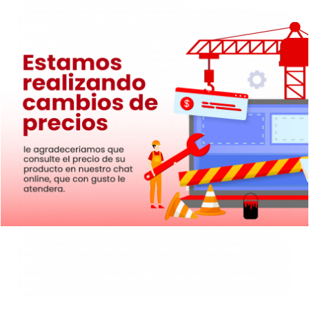
Haz copias de seguridad de forma sencilla con
EaseUS
Recupera tus datos con EaseUS Todo Backup Home
Seguridad y tranquilidad con EaseUS Todo Backup
Home
Protege tus documentos con EaseUS Todo Backup
Home
Copia de seguridad automática con EaseUS Todo
Backup
Resguarda tus datos de forma permanente con
EaseUS
Backups seguros con EaseUS Todo Backup Home
Facilita tu respaldo de datos con EaseUS Todo Backup
Home
Evita pérdida de datos con EaseUS Todo Backup Home
Respaldo y recuperación sencillos con EaseUS Todo
Backup
Garantiza la integridad de tus datos con EaseUS Todo
Backup Home