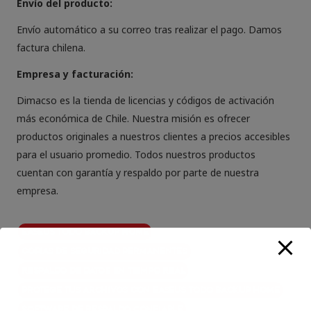
Envío del producto:
Envío automático a su correo tras realizar el pago. Damos
factura chilena.
Empresa y facturación:
Dimacso es la tienda de licencias y códigos de activación
más económica de Chile. Nuestra misión es ofrecer
productos originales a nuestros clientes a precios accesibles
para el usuario promedio. Todos nuestros productos
cuentan con garantía y respaldo por parte de nuestra
empresa.
EaseUS Todo Backup Home
Copias de seguridad permanentes
Respaldo de datos en tiempo real
Protege tus archivos con EaseUS Todo Backup Home
Software de respaldo confiable