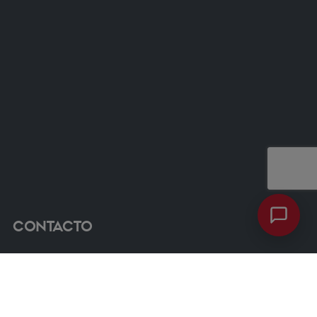
Contacto
ventas@dimacso.cl
56 9 7600 8352
Avenida las Condes 12461, Oficina 807, Torre 3, Las