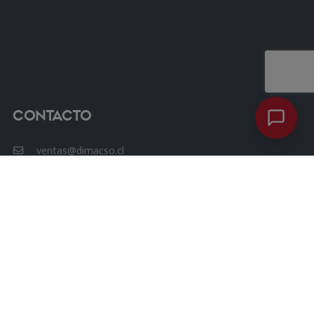
Contacto
ventas@dimacso.cl
56 9 7600 8352
Avenida las Condes 12461, Oficina 807, Torre 3, Las
Condes.
Chat Whatsapp