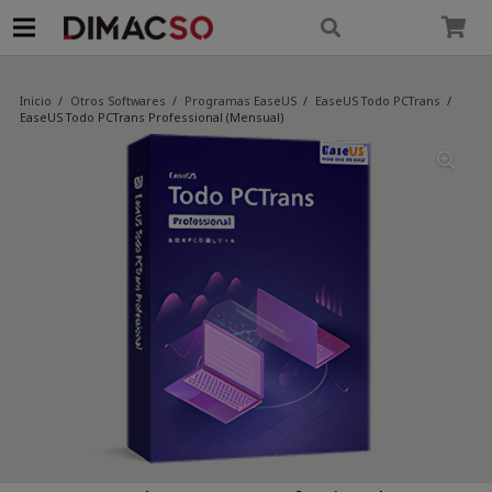
modal-check
Inicio
/
Otros Softwares
/
Programas EaseUS
/
EaseUS Todo PCTrans
/
EaseUS Todo PCTrans Professional (Mensual)