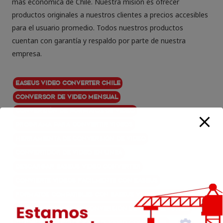
más económica de Chile. Nuestra misión es ofrecer
productos originales a nuestros clientes a precios accesibles
para el usuario promedio. Todos nuestros productos
cuentan con garantía y respaldo por parte de nuestra
empresa.
EaseUS Video Converter Chile
Conversor de video mensual
Conversión de formatos de video
Programa para convertir videos
Herramienta de conversión de video
Convertidor de video en línea
Descargar EaseUS Video Converter
Convierte videos fácilmente con EaseUS
Formatos compatibles con EaseUS Video Converter
Mejor software de conversión de video en Chile
Tutorial de uso de EaseUS Video Converter