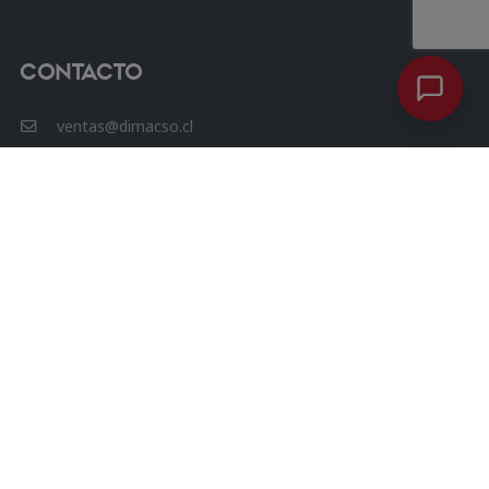
Contacto
ventas@dimacso.cl
56 9 7600 8352
Avenida las Condes 12461, Oficina 807, Torre 3, Las
Condes.
Chat Whatsapp