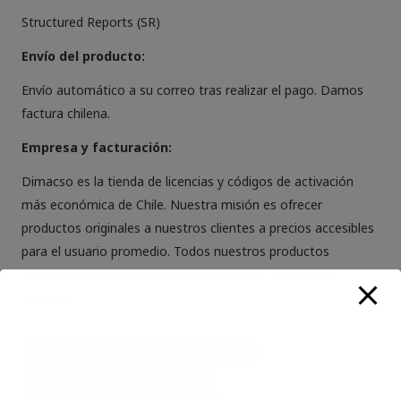
Structured Reports (SR)
Envío del producto:
Envío automático a su correo tras realizar el pago. Damos
factura chilena.
Empresa y facturación:
Dimacso es la tienda de licencias y códigos de activación
más económica de Chile. Nuestra misión es ofrecer
productos originales a nuestros clientes a precios accesibles
para el usuario promedio. Todos nuestros productos
cuentan con garantía y respaldo por parte de nuestra
empresa.
Licencia RadiANT Dicom Viewer Chile
Licencia Dicom Viewer 3 Años
Software RadiANT Dicom Chile