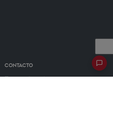
Contacto
ventas@dimacso.cl
56 9 7600 8352
Avenida las Condes 12461, Oficina 807, Torre 3, Las
Condes.
Chat Whatsapp