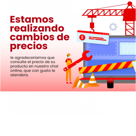
RadiANT Dicom Viewer Precio
Comprar Licencia RadiANT Dicom Viewer
Descuento Licencia Dicom Viewer Chile
Licencia RadiANT Dicom para Clínicas
RadiANT Dicom Viewer Oferta
Licencia Dicom Viewer para Hospitales
Adquirir Licencia RadiANT Dicom Chile
Beneficios RadiANT Dicom Viewer
Licencia RadiANT Dicom para Diagnóstico Médico
RadiANT Dicom Viewer Version 3 Años
Software Médico Dicom Chile
Compatibilidad RadiANT Dicom Viewer Chile
Consultar Precio Licencia Dicom Viewer 3 Años