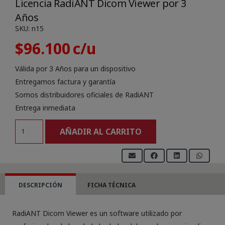
Licencia RadiANT Dicom Viewer por 3
Años
SKU:
n15
$
96.100
Válida por 3 Años para un dispositivo
Entregamos factura y garantía
Somos distribuidores oficiales de RadiANT
Entrega inmediata
Licencia
AÑADIR AL CARRITO
RadiANT
Dicom
Viewer
por
DESCRIPCIÓN
FICHA TÉCNICA
3
Años
RadiANT Dicom Viewer es un software utilizado por
cantidad